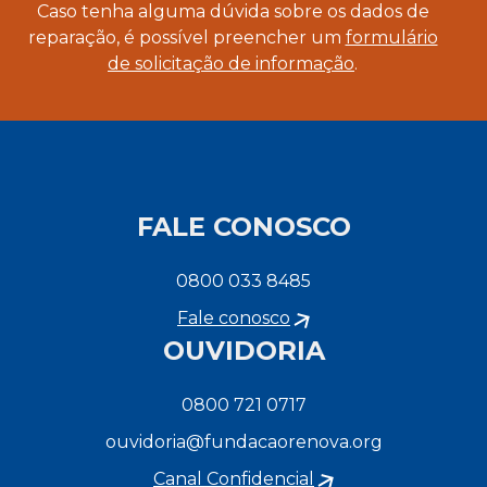
Caso tenha alguma dúvida sobre os dados de
reparação, é possível preencher um
formulário
de solicitação de informação
.
FALE CONOSCO
0800 033 8485
Fale conosco
OUVIDORIA
0800 721 0717
ouvidoria@fundacaorenova.org
Canal Confidencial