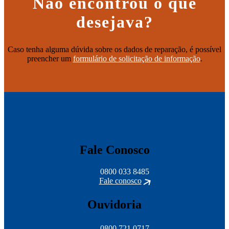
Não encontrou o que
desejava?
Caso tenha alguma dúvida sobre os dados de reparação, é possível
preencher um
formulário de solicitação de informação
.
Fale Conosco
0800 033 8485
Fale conosco
Ouvidoria
0800 721 0717