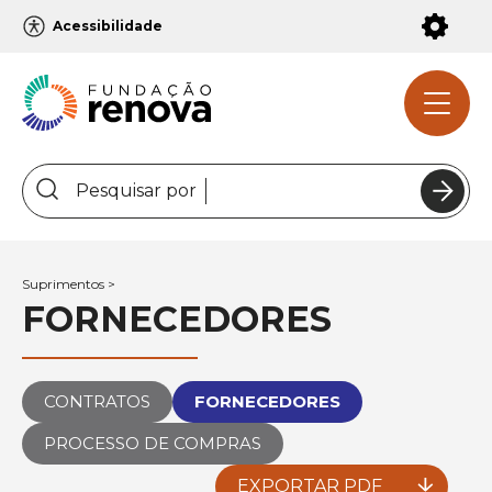
Configurações de Acessibilidade
Acessibilidade
Pesquisar por
INSTITUCIONAL
Suprimentos
FORNECEDORES
GOVERNANÇA
CONTRATOS
FORNECEDORES
PROGRAMAS
PROCESSO DE COMPRAS
GESTÃO FINANCEIRA
EXPORTAR PDF