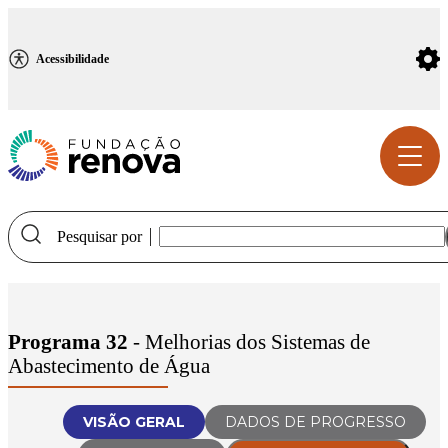
Configurações de Acessibilidade
Acessibilidade
Pesquisar por
TITUCIONAL
Programa 32
- Melhorias dos Sistemas de
VERNANÇA
Abastecimento de Água
OGRAMAS
VISÃO GERAL
DADOS DE PROGRESSO
TÃO FINANCEIRA