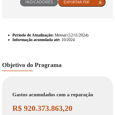
INDICADORES
EXPORTAR PDF
PRIMENTOS
IDORIA
ESSORIAS
Período de Atualização:
Mensal (12/11/2024)
ENDA MAIS
Informação acumulada até:
10/2024
Objetivo do Programa
Gastos acumulados com a reparação
R$ 920.373.863,20