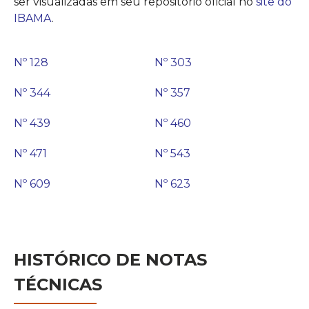
ser visualizadas em seu repositório oficial no
site do
IBAMA
.
Nº 128
Nº 303
Nº 344
Nº 357
Nº 439
Nº 460
Nº 471
Nº 543
Nº 609
Nº 623
HISTÓRICO DE NOTAS
TÉCNICAS