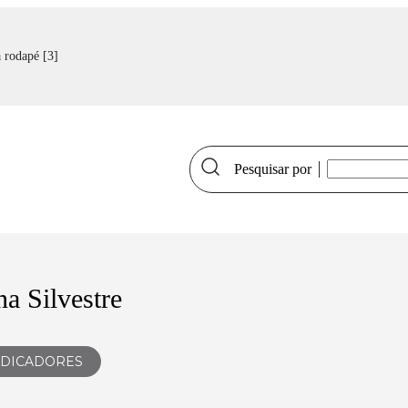
a rodapé [3]
Pesquisar por
INSTITU
GOVERN
a Silvestre
PROGRA
GESTÃO 
NDICADORES
SUPRIME
OUVIDOR