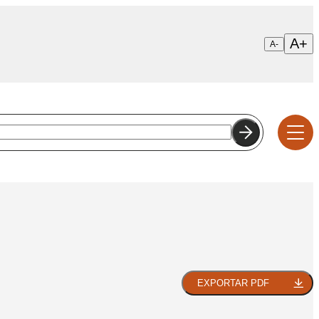
A+
A-
CIONAL
ANÇA
MAS
FINANCEIRA
EXPORTAR PDF
NTOS
IA