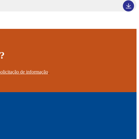
a?
solicitação de informação
.