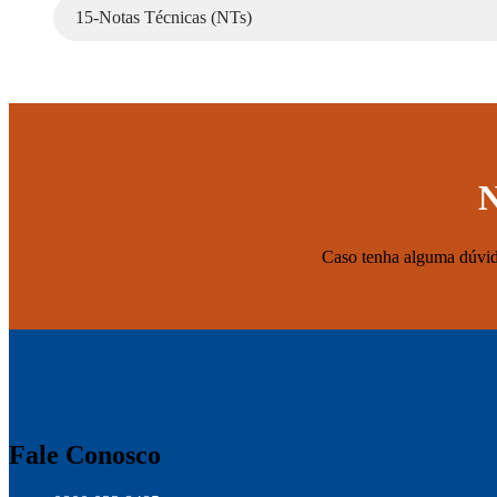
15-Notas Técnicas (NTs)
N
Caso tenha alguma dúvid
Fale Conosco