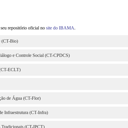
eu repositório oficial no
site do IBAMA
.
e (CT-Bio)
Diálogo e Controle Social (CT-CPDCS)
o (CT-ECLT)
ção de Água (CT-Flor)
 Infraestrutura (CT-Infra)
 Tradicionais (CT-IPCT)